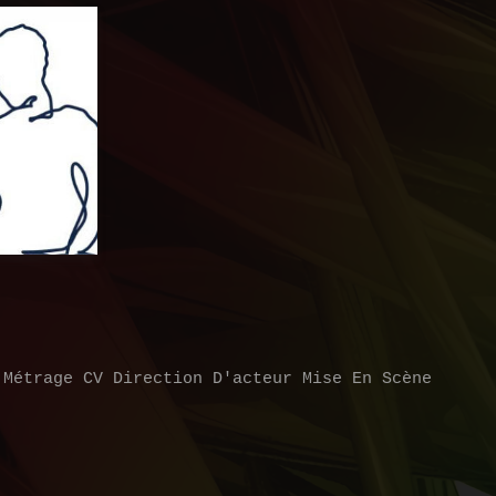
 Métrage
CV
Direction D'acteur
Mise En Scène