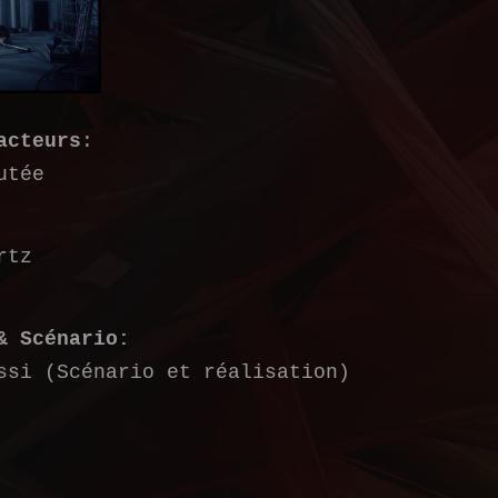
acteurs
:
utée
rtz
& Scénario:
ssi (Scénario et réalisation)