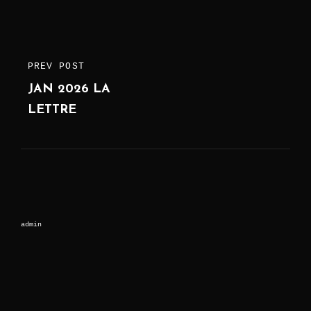
Post
PREV POST
PREVIOUS
navigation
JAN 2026 LA
POST
LETTRE
admin