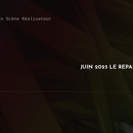
En Scène
Réalisateur
NEXT
JUIN 2025 LE REP
POST