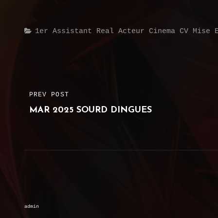
Categories
1er Assistant Real
Acteur
Cinema
CV
Mise 
Post
PREV POST
PREVIOUS
navigation
MAR 2025 SOURD DINGUES
POST
admin