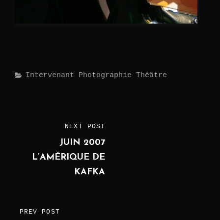
Categories
Intervenant
Photographie
Théâtre
Post
NEXT POST
NEXT
navigation
JUIN 2007
POST
L’AMÉRIQUE DE
KAFKA
PREV POST
PREVIOUS