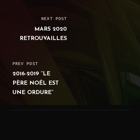
Post
NEXT POST
NEXT
navigation
MARS 2020
POST
RETROUVAILLES
PREV POST
PREVIOUS
2016-2019 “LE
POST
PÈRE NOËL EST
UNE ORDURE”